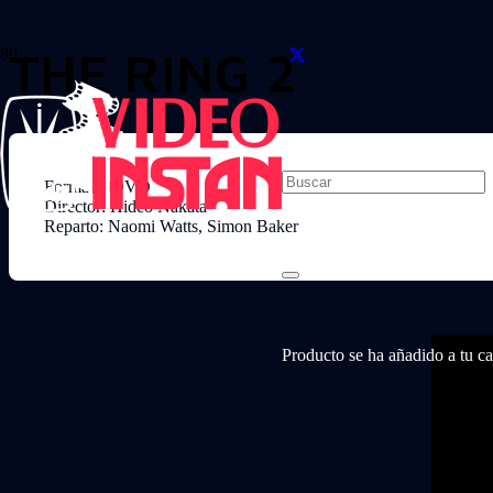
THE RING 2
Formato: DVD
Director: Hideo Nakata
Reparto: Naomi Watts, Simon Baker
Producto
se ha añadido a tu car