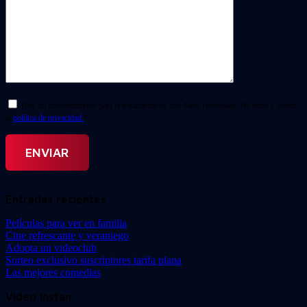
Doy mi consentimiento para el tratamiento de mis datos personales. He leído y acepto
la
política de privacidad.
*
Entradas recientes
Películas para ver en familia
Cine refrescante y veraniego
Adopta un videoclub
Sorteo exclusivo suscriptores tarifa plana
Las mejores comedias
Video Instan