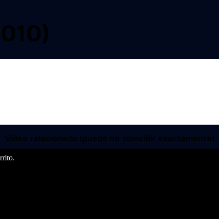
010)
Video relacionado (puede no coincidir exactamente)
rito.