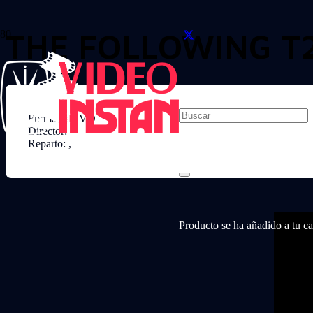
THE FOLLOWING T
Formato: DVD
Director:
Reparto: ,
Producto
se ha añadido a tu car