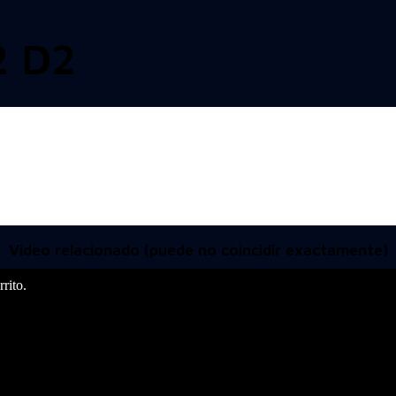
2 D2
Video relacionado (puede no coincidir exactamente)
rito.