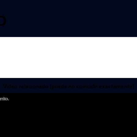
O
Video relacionado (puede no coincidir exactamente)
rito.