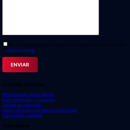
Doy mi consentimiento para el tratamiento de mis datos personales. He leído y acepto
la
política de privacidad.
*
Entradas recientes
Películas para ver en familia
Cine refrescante y veraniego
Adopta un videoclub
Sorteo exclusivo suscriptores tarifa plana
Las mejores comedias
Video Instan