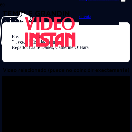
TEMPLE GRANDIN
cuenta
Formato: DVD
Director: Mick Jackson
Reparto: Claire Danes, Catherine O’Hara
Video relacionado (puede no coincidir exactamente)