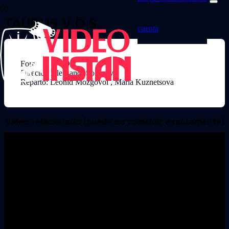
TAURUS V.O.S.
cuenta
Formato: DVD
Director: Aleksandr Sokurov
Reparto: Leonid Mozgovoi , Maria Kuznetsova
Video relacionado (puede no coincidir exactamente)