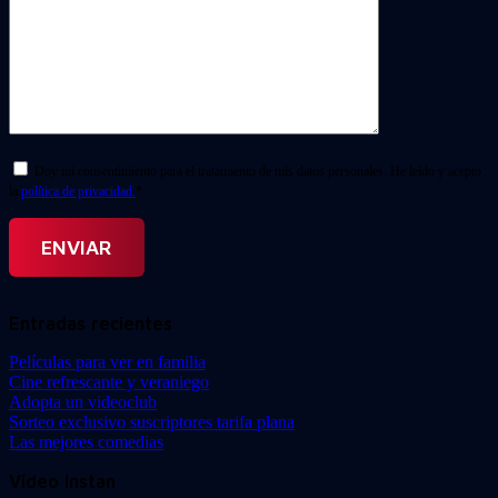
Doy mi consentimiento para el tratamiento de mis datos personales. He leído y acepto
la
política de privacidad.
*
Entradas recientes
Películas para ver en familia
Cine refrescante y veraniego
Adopta un videoclub
Sorteo exclusivo suscriptores tarifa plana
Las mejores comedias
Video Instan