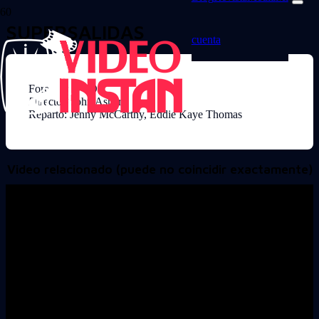
SUPERSALIDAS
cuenta
Formato: DVD
Director: John Asher
Reparto: Jenny McCarthy, Eddie Kaye Thomas
Video relacionado (puede no coincidir exactamente)