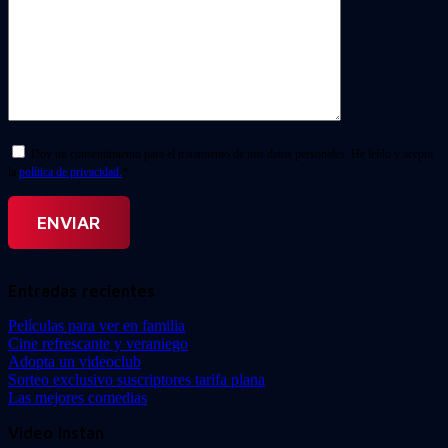
Doy mi consentimiento para el tratamiento de mis datos personales. He leído y acepto
la
política de privacidad.
*
Entradas recientes
Películas para ver en familia
Cine refrescante y veraniego
Adopta un videoclub
Sorteo exclusivo suscriptores tarifa plana
Las mejores comedias
Video Instan