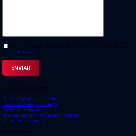
Doy mi consentimiento para el tratamiento de mis datos personales. He leído y acepto
la
política de privacidad.
*
Entradas recientes
Películas para ver en familia
Cine refrescante y veraniego
Adopta un videoclub
Sorteo exclusivo suscriptores tarifa plana
Las mejores comedias
Video Instan