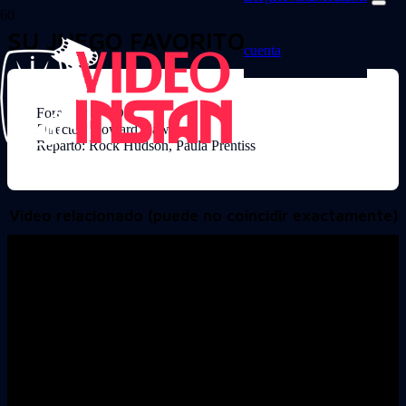
SU JUEGO FAVORITO
cuenta
Formato: DVD
Director: Howard Hawks
Reparto: Rock Hudson, Paula Prentiss
Video relacionado (puede no coincidir exactamente)