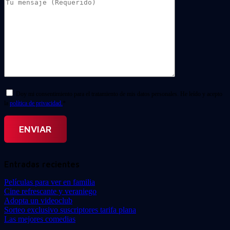
Doy mi consentimiento para el tratamiento de mis datos personales. He leído y acepto
la
política de privacidad.
*
Entradas recientes
Películas para ver en familia
Cine refrescante y veraniego
Adopta un videoclub
Sorteo exclusivo suscriptores tarifa plana
Las mejores comedias