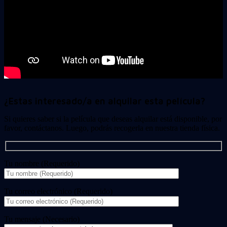
¿Estas interesado/a en alquilar esta película?
Si quieres saber si la película que deseas alquilar está disponible, por
favor, contáctanos. Luego, podrás recogerla en nuestra tienda física.
Tu nombre (Requerido)
Tu correo electrónico (Requerido)
Tu mensaje (Necesario)