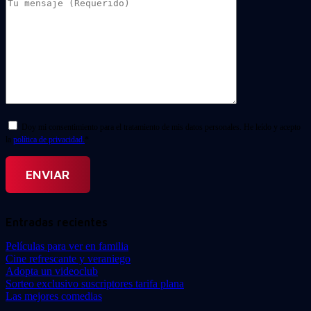
Doy mi consentimiento para el tratamiento de mis datos personales. He leído y acepto
la
política de privacidad.
*
Entradas recientes
Películas para ver en familia
Cine refrescante y veraniego
Adopta un videoclub
Sorteo exclusivo suscriptores tarifa plana
Las mejores comedias