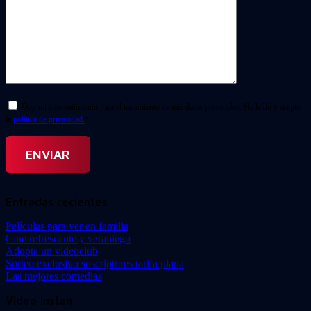
Doy mi consentimiento para el tratamiento de mis datos personales. He leído y acepto
la
política de privacidad.
*
Entradas recientes
Películas para ver en familia
Cine refrescante y veraniego
Adopta un videoclub
Sorteo exclusivo suscriptores tarifa plana
Las mejores comedias
Video Instan