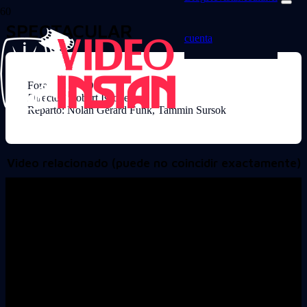
SPECTACULAR
cuenta
Formato: DVD
Director: Robert Iscove
Reparto: Nolan Gerard Funk, Tammin Sursok
Video relacionado (puede no coincidir exactamente)