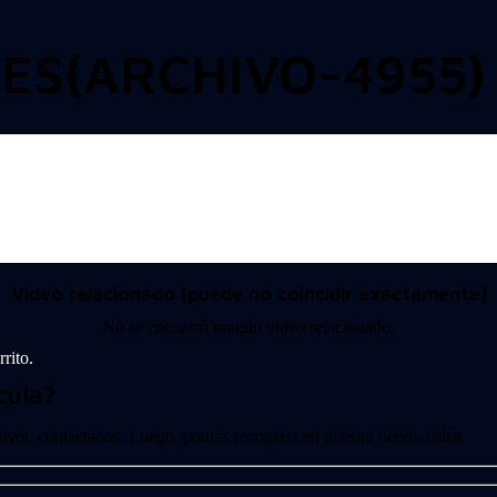
ES(ARCHIVO-4955)
Video relacionado (puede no coincidir exactamente)
No se encontró ningún video relacionado.
rito.
cula?
 favor, contáctanos. Luego, podrás recogerla en nuestra tienda física.