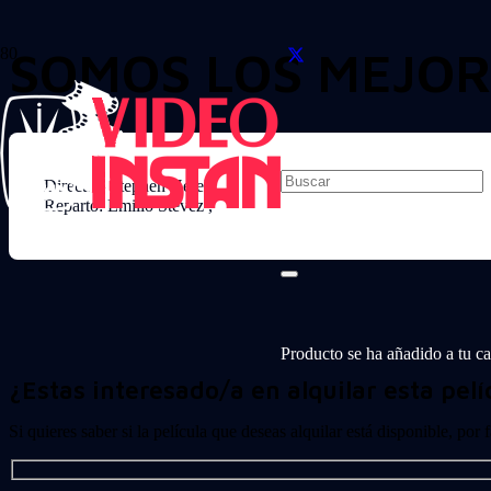
SOMOS LOS MEJOR
Director: Stephen Herek
Reparto: Emilio Stevez ,
Producto
se ha añadido a tu car
¿Estas interesado/a en alquilar esta pelí
Si quieres saber si la película que deseas alquilar está disponible, por