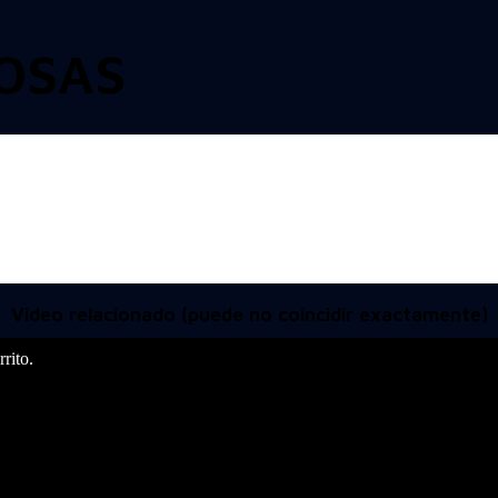
OSAS
Video relacionado (puede no coincidir exactamente)
rito.