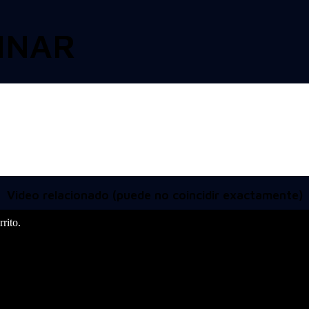
INAR
Video relacionado (puede no coincidir exactamente)
rito.