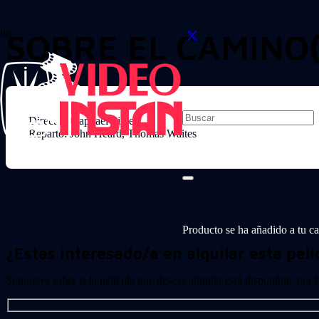
SOBRE EL CAMINO
Director: Raphael Silver
Reparto: John Heard, Thomas Waites
Producto
se ha añadido a tu car
¿Estas interesado/a en alquilar esta pelí
Si quieres saber si la película que deseas alquilar está disponible, por