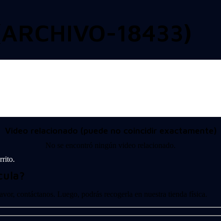
(ARCHIVO-18433)
Video relacionado (puede no coincidir exactamente)
No se encontró ningún video relacionado.
rito.
cula?
 favor, contáctanos. Luego, podrás recogerla en nuestra tienda física.