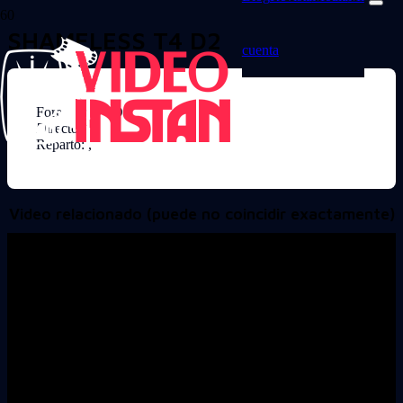
SHAMELESS T4 D2
cuenta
Formato: DVD
Director:
Reparto: ,
Video relacionado (puede no coincidir exactamente)