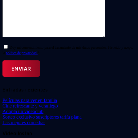
Doy mi consentimiento para el tratamiento de mis datos personales. He leído y acepto
la
política de privacidad.
*
Entradas recientes
Películas para ver en familia
Cine refrescante y veraniego
Adopta un videoclub
Sorteo exclusivo suscriptores tarifa plana
Las mejores comedias
Video Instan