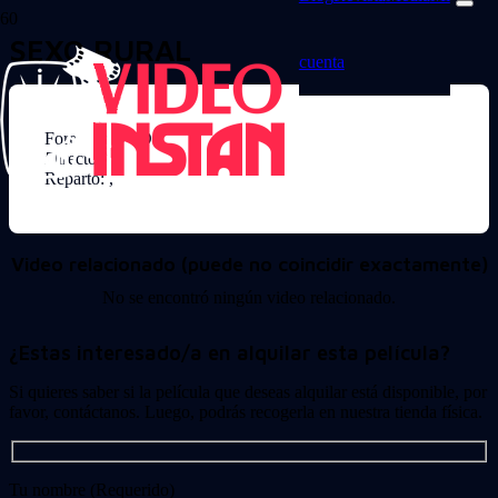
SEXO RURAL
cuenta
Formato: DVD
Director:
Reparto: ,
Video relacionado (puede no coincidir exactamente)
No se encontró ningún video relacionado.
¿Estas interesado/a en alquilar esta película?
Si quieres saber si la película que deseas alquilar está disponible, por
favor, contáctanos. Luego, podrás recogerla en nuestra tienda física.
Tu nombre (Requerido)