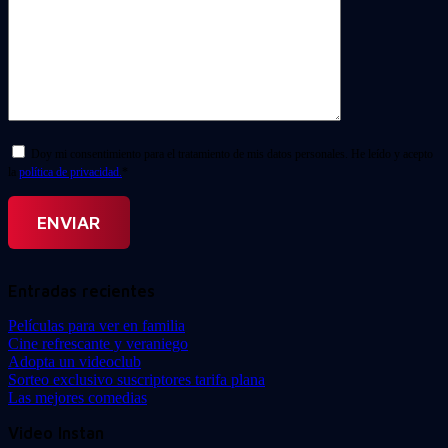
Doy mi consentimiento para el tratamiento de mis datos personales. He leído y acepto
la
política de privacidad.
*
Entradas recientes
Películas para ver en familia
Cine refrescante y veraniego
Adopta un videoclub
Sorteo exclusivo suscriptores tarifa plana
Las mejores comedias
Video Instan