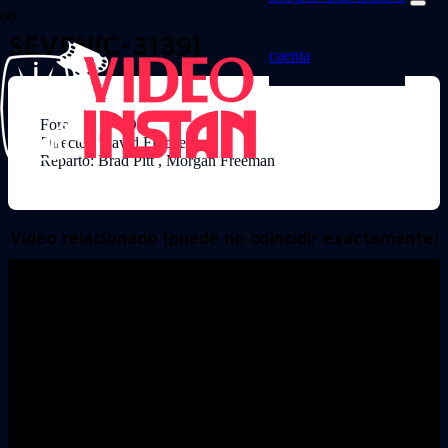
SEVEN(C-3139)
cuenta
Formato: DVD
Director: David Fincher
Reparto: Brad Pitt , Morgan Freeman
Video relacionado (puede no coincidir exactamente)