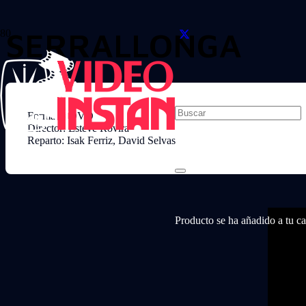
SERRALLONGA
Formato: DVD
Director: Esteve Rovira
Reparto: Isak Ferriz, David Selvas
Producto
se ha añadido a tu car