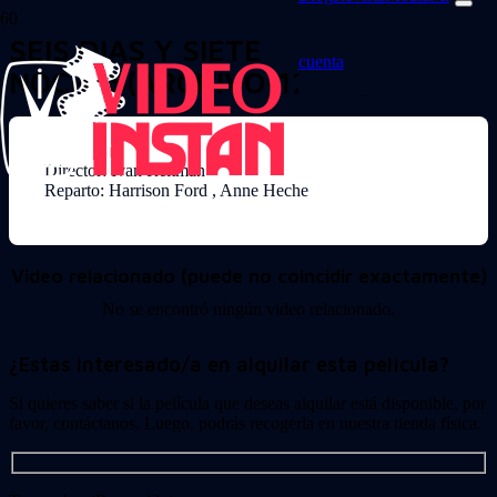
SEIS DIAS Y SIETE
cuenta
NOCHES(ARCHIVO-12477)
Director: Ivan Reitman
Reparto: Harrison Ford , Anne Heche
Video relacionado (puede no coincidir exactamente)
No se encontró ningún video relacionado.
¿Estas interesado/a en alquilar esta película?
Si quieres saber si la película que deseas alquilar está disponible, por
favor, contáctanos. Luego, podrás recogerla en nuestra tienda física.