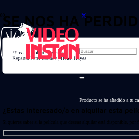
SE NOS HA PERDI
Director: Robert Stevenson
Reparto: Peter Ustinov , Helen Hayes
Producto
se ha añadido a tu car
¿Estas interesado/a en alquilar esta pelí
Si quieres saber si la película que deseas alquilar está disponible, por