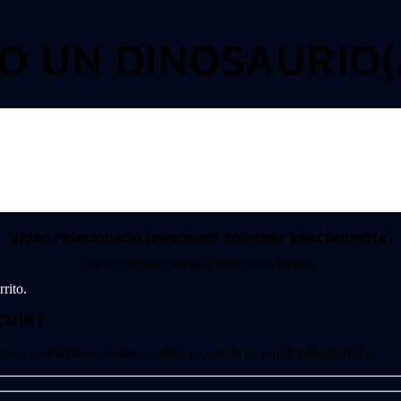
DO UN DINOSAURIO(
Video relacionado (puede no coincidir exactamente)
No se encontró ningún video relacionado.
rito.
cula?
 favor, contáctanos. Luego, podrás recogerla en nuestra tienda física.