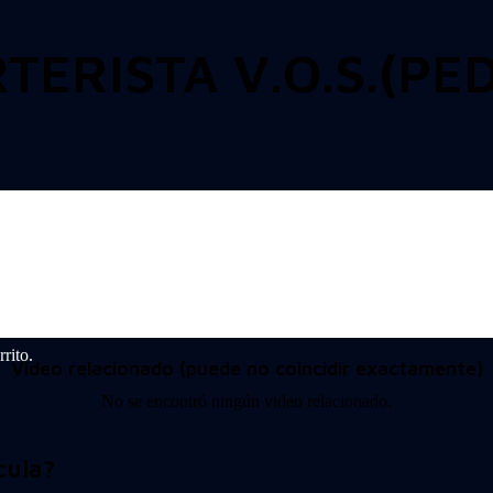
ERISTA V.O.S.(PED
rito.
Video relacionado (puede no coincidir exactamente)
No se encontró ningún video relacionado.
cula?