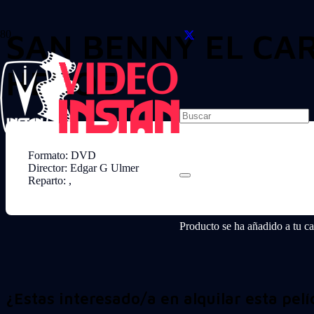
SAN BENNY EL CART
HEROE
Formato: DVD
Director: Edgar G Ulmer
Reparto: ,
Producto
se ha añadido a tu car
¿Estas interesado/a en alquilar esta pelí