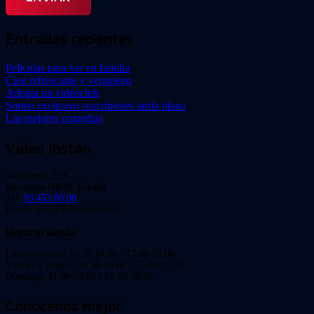
Entradas recientes
Películas para ver en familia
Cine refrescante y veraniego
Adopta un videoclub
Sorteo exclusivo suscriptores tarifa plana
Las mejores comedias
Video Instan
Viladomat, 239
Barcelona 08029. España.
Tel:
93 453 00 00
Email: info@videoinstan.net
Horario tienda
Lunes a jueves: 10:30-14:00 / 17:00-20:00
Viernes y sábado: 10:30-14:00 / 17:00-21:00
Domingo: 11:00-15:00 / 16:00-20:00
Conócenos mejor