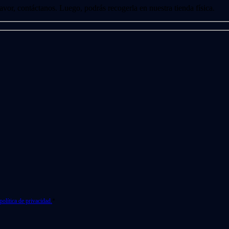
 favor, contáctanos. Luego, podrás recogerla en nuestra tienda física.
política de privacidad.
*