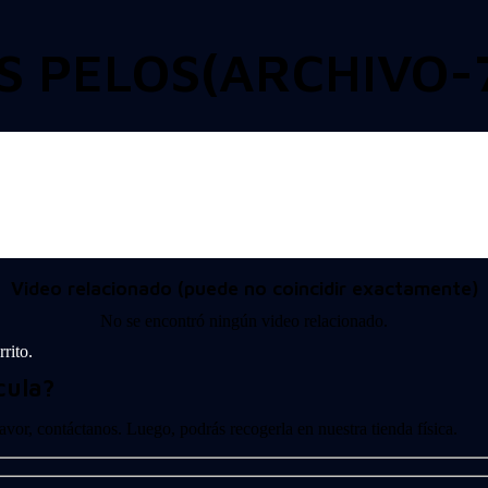
 PELOS(ARCHIVO-7
Video relacionado (puede no coincidir exactamente)
No se encontró ningún video relacionado.
rito.
cula?
 favor, contáctanos. Luego, podrás recogerla en nuestra tienda física.