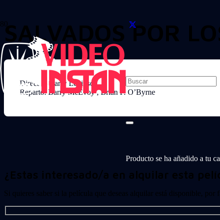
SALVADOS POR LOS
Director: Barry Levinson
Reparto: Barry McEvoy , Brian F. O’Byrne
Producto
se ha añadido a tu car
¿Estas interesado/a en alquilar esta pelí
Si quieres saber si la película que deseas alquilar está disponible, por