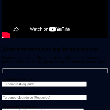
¿Estas interesado/a en alquilar esta película?
Si quieres saber si la película que deseas alquilar está disponible, por
favor, contáctanos. Luego, podrás recogerla en nuestra tienda física.
Tu nombre (Requerido)
Tu correo electrónico (Requerido)
Tu mensaje (Necesario)