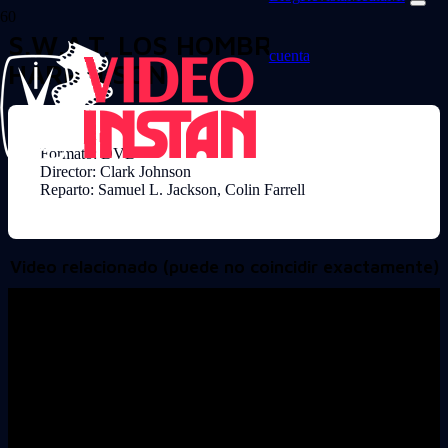
S.W.A.T. LOS HOMBRES DE
cuenta
HARRELSON
Formato: DVD
Director: Clark Johnson
Reparto: Samuel L. Jackson, Colin Farrell
Video relacionado (puede no coincidir exactamente)