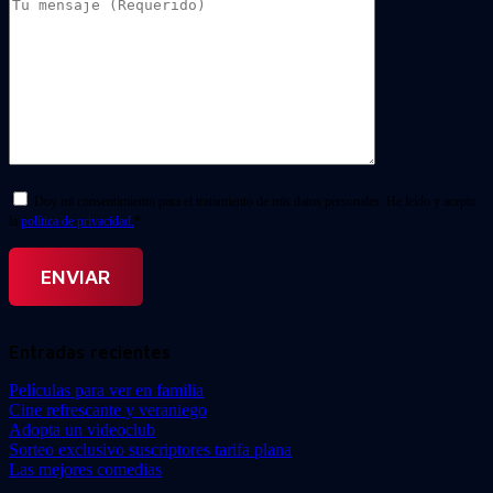
Doy mi consentimiento para el tratamiento de mis datos personales. He leído y acepto
la
política de privacidad.
*
Entradas recientes
Películas para ver en familia
Cine refrescante y veraniego
Adopta un videoclub
Sorteo exclusivo suscriptores tarifa plana
Las mejores comedias