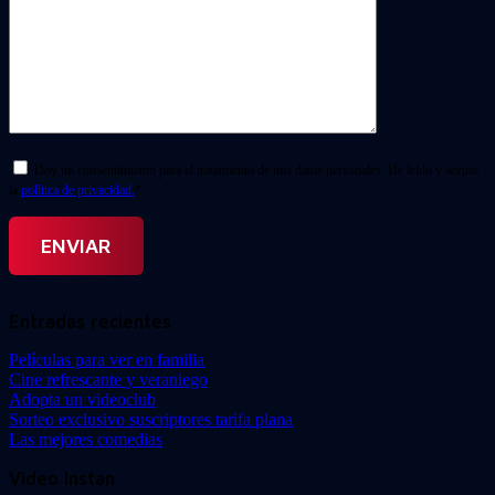
Doy mi consentimiento para el tratamiento de mis datos personales. He leído y acepto
la
política de privacidad.
*
Entradas recientes
Películas para ver en familia
Cine refrescante y veraniego
Adopta un videoclub
Sorteo exclusivo suscriptores tarifa plana
Las mejores comedias
Video Instan