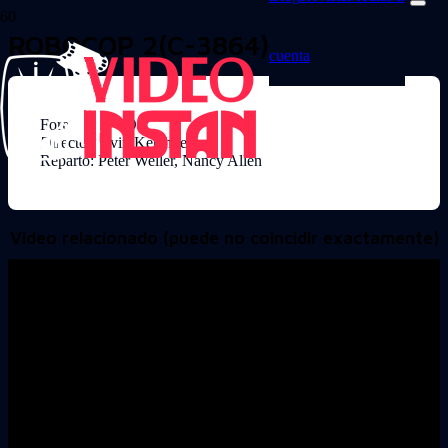
ROBOCOP 2(C-3864)
cuenta
Formato: DVD
Director: Irvin Kershner
Reparto: Peter Weller, Nancy Allen
Video relacionado (puede no coincidir exactamente)