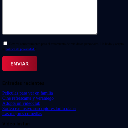
Doy mi consentimiento para el tratamiento de mis datos personales. He leído y acepto
la
política de privacidad.
*
Entradas recientes
Películas para ver en familia
Cine refrescante y veraniego
Adopta un videoclub
Sorteo exclusivo suscriptores tarifa plana
Las mejores comedias
Video Instan