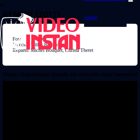
RENOIR (2012)
cuenta
Formato: DVD
Director: Gilles Bourdos
Reparto: Michel Bouquet, Christa Theret
Video relacionado (puede no coincidir exactamente)