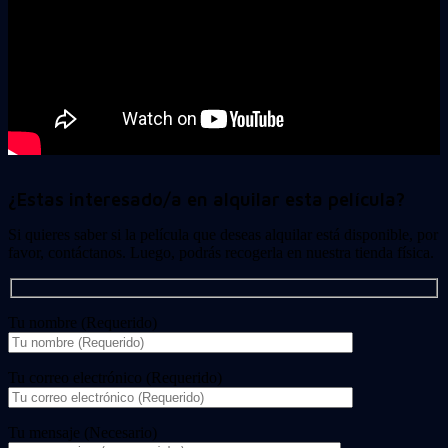
¿Estas interesado/a en alquilar esta película?
Si quieres saber si la película que deseas alquilar está disponible, por
favor, contáctanos. Luego, podrás recogerla en nuestra tienda física.
Tu nombre (Requerido)
Tu correo electrónico (Requerido)
Tu mensaje (Necesario)