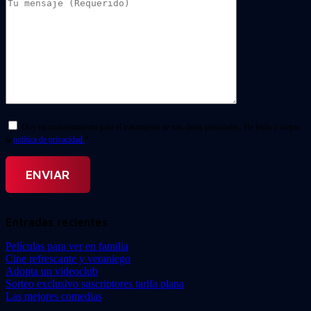
Doy mi consentimiento para el tratamiento de mis datos personales. He leído y acepto
la
política de privacidad.
*
Entradas recientes
Películas para ver en familia
Cine refrescante y veraniego
Adopta un videoclub
Sorteo exclusivo suscriptores tarifa plana
Las mejores comedias