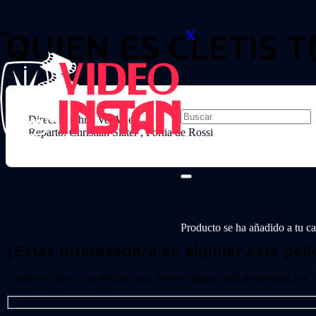
QUIEN ES CLETIS T
Director: Chris Ver Wiel
Reparto: Christian Slater , Portia de Rossi
Producto
se ha añadido a tu car
¿Estas interesado/a en alquilar esta pelí
Si quieres saber si la película que deseas alquilar está disponible, por