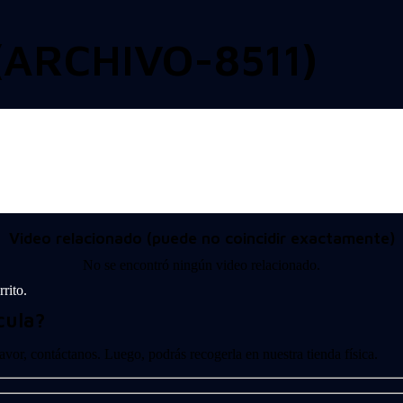
(ARCHIVO-8511)
Video relacionado (puede no coincidir exactamente)
No se encontró ningún video relacionado.
rito.
cula?
 favor, contáctanos. Luego, podrás recogerla en nuestra tienda física.