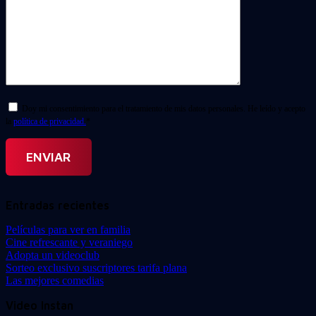
Doy mi consentimiento para el tratamiento de mis datos personales. He leído y acepto
la
política de privacidad.
*
Entradas recientes
Películas para ver en familia
Cine refrescante y veraniego
Adopta un videoclub
Sorteo exclusivo suscriptores tarifa plana
Las mejores comedias
Video Instan