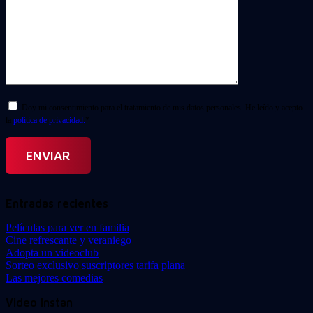
Doy mi consentimiento para el tratamiento de mis datos personales. He leído y acepto
la
política de privacidad.
*
Entradas recientes
Películas para ver en familia
Cine refrescante y veraniego
Adopta un videoclub
Sorteo exclusivo suscriptores tarifa plana
Las mejores comedias
Video Instan