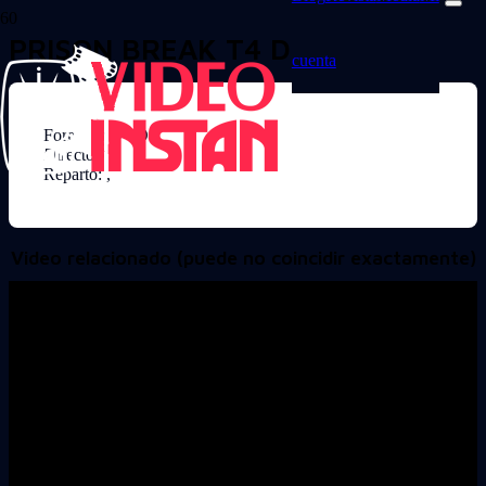
PRISON BREAK T4 D6
cuenta
Formato: DVD
Director:
Reparto: ,
Video relacionado (puede no coincidir exactamente)