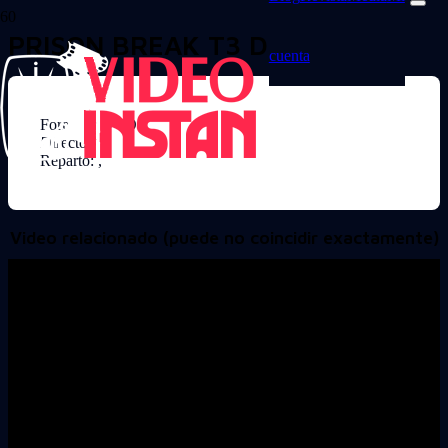
PRISON BREAK T3 D4
cuenta
Formato: DVD
Director:
Reparto: ,
Video relacionado (puede no coincidir exactamente)