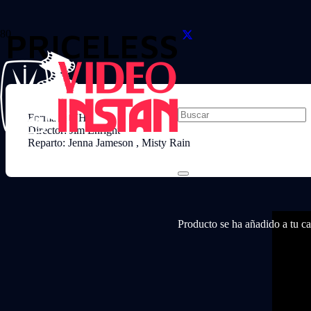
PRICELESS
Formato: VHS
Director: Jim Enright
Reparto: Jenna Jameson , Misty Rain
Producto
se ha añadido a tu car