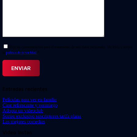
Doy mi consentimiento para el tratamiento de mis datos personales. He leído y acepto
la
política de privacidad.
*
Entradas recientes
Películas para ver en familia
Cine refrescante y veraniego
Adopta un videoclub
Sorteo exclusivo suscriptores tarifa plana
Las mejores comedias
Video Instan