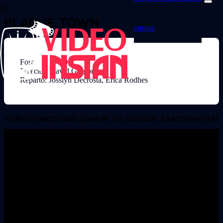
PLAGUE TOWN
cuenta
Formato: DVD
Director: David Gregory
Reparto: Josslyn Decrosta, Erica Rodhes
Video relacionado (puede no coincidir exactamente)