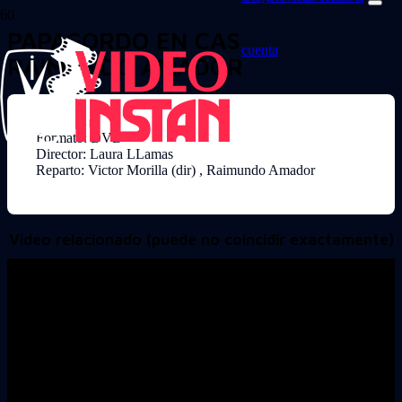
PAPAGORDO EN CASA DE
cuenta
RAIMUNDO AMADOR
Formato: DVD
Director: Laura LLamas
Reparto: Victor Morilla (dir) , Raimundo Amador
Video relacionado (puede no coincidir exactamente)