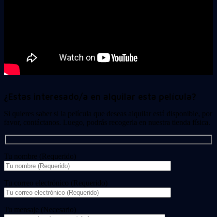
¿Estas interesado/a en alquilar esta película?
Si quieres saber si la película que deseas alquilar está disponible, por
favor, contáctanos. Luego, podrás recogerla en nuestra tienda física.
Tu nombre (Requerido)
Tu correo electrónico (Requerido)
Tu mensaje (Necesario)