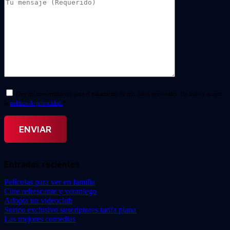
Doy mi consentimiento para el tratamiento de mis datos personales. He leído y acepto
la
política de privacidad.
*
Entradas recientes
Películas para ver en familia
Cine refrescante y veraniego
Adopta un videoclub
Sorteo exclusivo suscriptores tarifa plana
Las mejores comedias