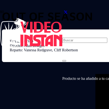
OUT OF SEASON
Formato: DVD
Director: Alan Bridges
Reparto: Vanessa Redgrave, Cliff Robertson
Producto
se ha añadido a tu car