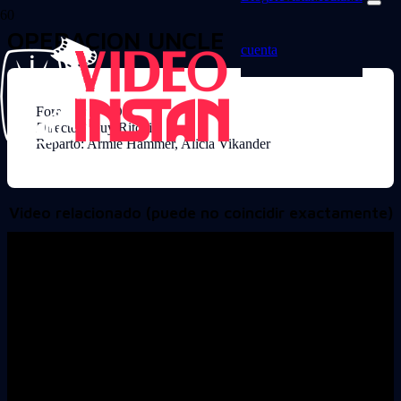
OPERACION UNCLE
cuenta
Formato: DVD
Director: Guy Ritchie
Reparto: Armie Hammer, Alicia Vikander
Video relacionado (puede no coincidir exactamente)