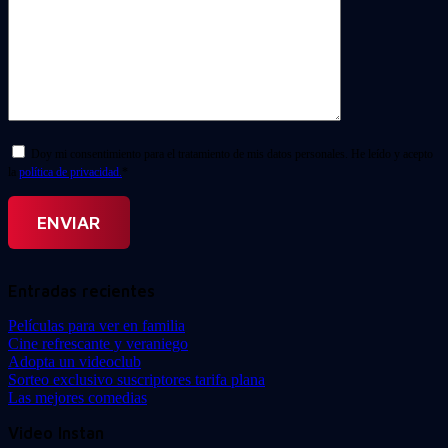
Doy mi consentimiento para el tratamiento de mis datos personales. He leído y acepto
la
política de privacidad.
*
Entradas recientes
Películas para ver en familia
Cine refrescante y veraniego
Adopta un videoclub
Sorteo exclusivo suscriptores tarifa plana
Las mejores comedias
Video Instan