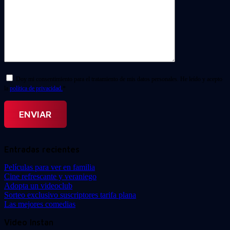
Doy mi consentimiento para el tratamiento de mis datos personales. He leído y acepto
la
política de privacidad.
*
Entradas recientes
Películas para ver en familia
Cine refrescante y veraniego
Adopta un videoclub
Sorteo exclusivo suscriptores tarifa plana
Las mejores comedias
Video Instan