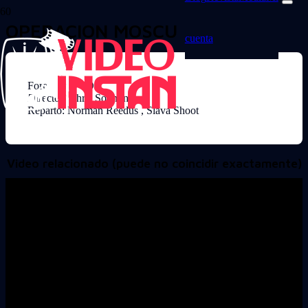
OPERACION MOSCU
cuenta
Formato: DVD
Director: Chris Solimine
Reparto: Norman Reedus , Slava Shoot
Video relacionado (puede no coincidir exactamente)