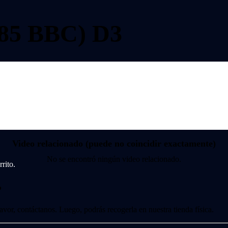
85 BBC) D3
Video relacionado (puede no coincidir exactamente)
No se encontró ningún video relacionado.
rito.
?
 favor, contáctanos. Luego, podrás recogerla en nuestra tienda física.