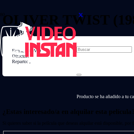
OLIVER TWIST (19
Formato: DVD
Director:
Reparto: ,
Producto
se ha añadido a tu car
¿Estas interesado/a en alquilar esta película
Si quieres saber si la película que deseas alquilar está disponible, por