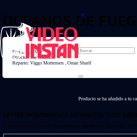
OCEANOS DE FUEGO
Formato: DVD
Director: Joe Johnston
Reparto: Viggo Mortensen , Omar Sharif
Producto
se ha añadido a tu car
¿Estas interesado/a en alquilar esta pelí
Si quieres saber si la película que deseas alquilar está disponible, por