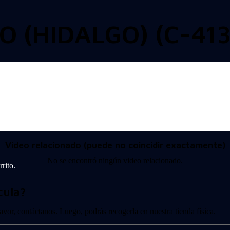
 (HIDALGO) (C-413
Video relacionado (puede no coincidir exactamente)
No se encontró ningún video relacionado.
rito.
cula?
 favor, contáctanos. Luego, podrás recogerla en nuestra tienda física.