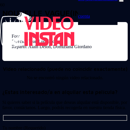
NOUVELLE VAGUE(IM)
cuenta
Formato: VHS
Director: Jean Luc Godard
Reparto: Alain Delon, Domiziana Giordano
Video relacionado (puede no coincidir exactamente)
No se encontró ningún video relacionado.
¿Estas interesado/a en alquilar esta película?
Si quieres saber si la película que deseas alquilar está disponible, por
favor, contáctanos. Luego, podrás recogerla en nuestra tienda física.
Tu nombre (Requerido)