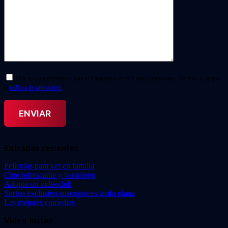
Doy mi consentimiento para el tratamiento de mis datos personales. He leído y acepto
la
política de privacidad.
*
Entradas recientes
Películas para ver en familia
Cine refrescante y veraniego
Adopta un videoclub
Sorteo exclusivo suscriptores tarifa plana
Las mejores comedias
Video Instan