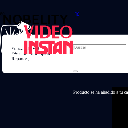
NOBELITY
Formato: DVD
Director: Turk Pipkin
Reparto: ,
Producto
se ha añadido a tu car