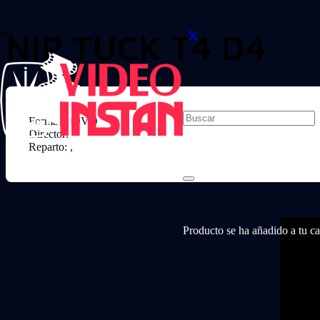
NIP TUCK T4 D4
Formato: DVD
Director:
Reparto: ,
Producto
se ha añadido a tu car