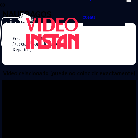
NAUFRAGOS
cuenta
Formato: DVD
Director: Gonzalo Arijon
Reparto: ,
Video relacionado (puede no coincidir exactamente)