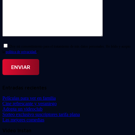
Doy mi consentimiento para el tratamiento de mis datos personales. He leído y acepto
la
política de privacidad.
*
Entradas recientes
Películas para ver en familia
Cine refrescante y veraniego
Adopta un videoclub
Sorteo exclusivo suscriptores tarifa plana
Las mejores comedias
Video Instan