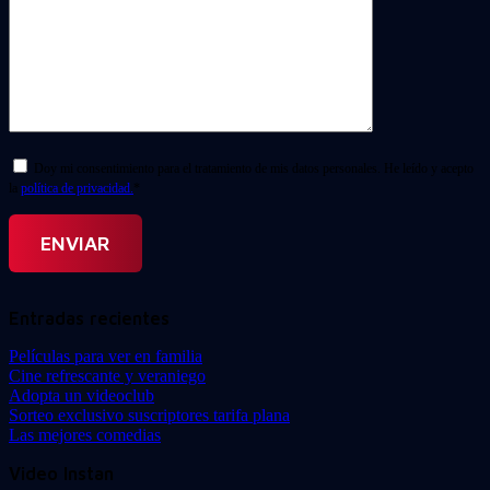
Doy mi consentimiento para el tratamiento de mis datos personales. He leído y acepto
la
política de privacidad.
*
Entradas recientes
Películas para ver en familia
Cine refrescante y veraniego
Adopta un videoclub
Sorteo exclusivo suscriptores tarifa plana
Las mejores comedias
Video Instan