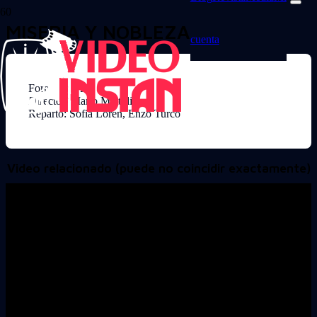
MISERIA Y NOBLEZA
cuenta
Formato: VHS
Director: Mario Mattoli
Reparto: Sofia Loren, Enzo Turco
Video relacionado (puede no coincidir exactamente)