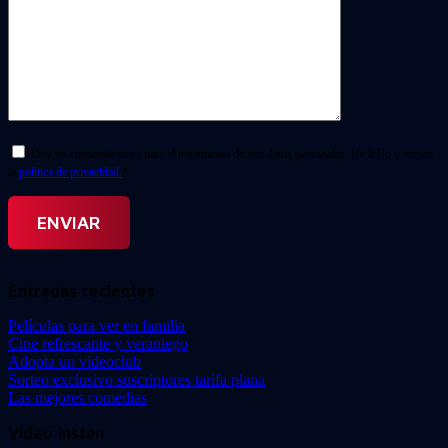
Doy mi consentimiento para el tratamiento de mis datos personales. He leído y acepto
la
política de privacidad.
*
Entradas recientes
Películas para ver en familia
Cine refrescante y veraniego
Adopta un videoclub
Sorteo exclusivo suscriptores tarifa plana
Las mejores comedias
Video Instan