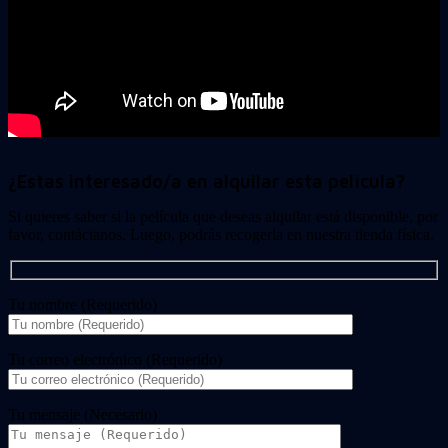
¿Estas interesado/a en alquilar esta película?
Si quieres saber si la película que deseas alquilar está disponible, por
favor, contáctanos. Luego, podrás recogerla en nuestra tienda física.
Tu nombre (Requerido)
Tu correo electrónico (Requerido)
Tu mensaje (Necesario)