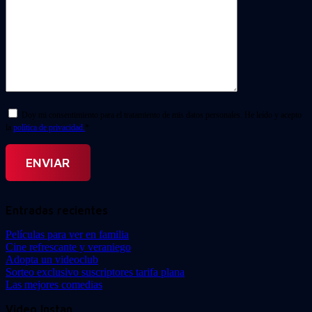
Doy mi consentimiento para el tratamiento de mis datos personales. He leído y acepto
la
política de privacidad.
*
Entradas recientes
Películas para ver en familia
Cine refrescante y veraniego
Adopta un videoclub
Sorteo exclusivo suscriptores tarifa plana
Las mejores comedias
Video Instan