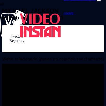
MICHAEL JACKSON
cuenta
HISTORY(ARCHIVO-13864)
Director:
Reparto: ,
Video relacionado (puede no coincidir exactamente)