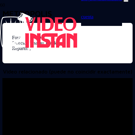
METROPOLIS
cuenta
Formato: DVD
Director: Osamu Tezuka
Reparto: ,
Video relacionado (puede no coincidir exactamente)