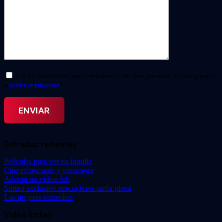
Doy mi consentimiento para el tratamiento de mis datos personales. He leído y acepto
la
política de privacidad.
*
Entradas recientes
Películas para ver en familia
Cine refrescante y veraniego
Adopta un videoclub
Sorteo exclusivo suscriptores tarifa plana
Las mejores comedias
Video Instan